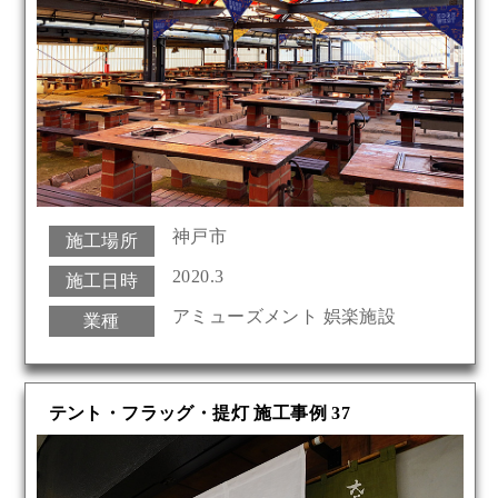
神戸市
施工場所
2020.3
施工日時
アミューズメント 娯楽施設
業種
テント・フラッグ・提灯 施工事例 37