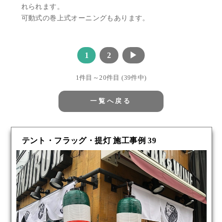
れられます。
アクリル加工
可動式の巻上式オーニングもあります。
看板デザイン
ご相談からの流れ
1
2
▶
お問い合わせ
1件目～20件目 (39件中)
採用情報
一覧へ戻る
個人情報保護方針
テント・フラッグ・提灯 施工事例 39