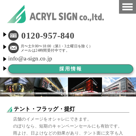
HOME
0120-957-840
看板施工事例
月〜土9:00〜18:00（第1・3土曜日を除く）
メールは24時間受付中です。
info@a-sign.co.jp
会社概要
採用情報
LED看板
看板施工ブログ
よくある質問
テント・フラッグ・提灯
京都市新景観条例
店舗のイメージをオシャレにできます。
のぼりなら、短期のキャンペーンセールにも有効です。
看板Before After
雨よけ、日よけなどの効果があり、テント面に文字も入