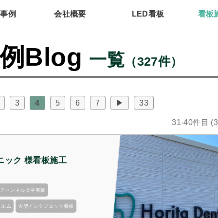
工事例
会社概要
LED看板
看板
例Blog
一覧
（327件）
3
4
5
6
7
▶
33
31-40件目 (
ニック 様看板施工
チャンネル文字看板
ィルム
大型インクジェット看板