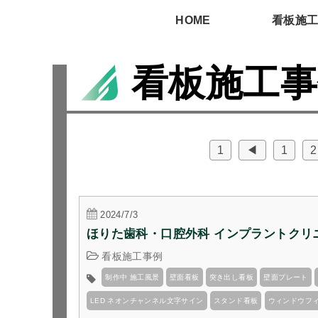
HOME
看板施
看板施工事
1
◀
1
2
2024/7/3
ほりた歯科・口腔外科 インプラントクリ
看板施工事例
制作中 施工風景
壁面看板
突き出し看板
壁面プレート
LED ネオンチャンネル文字サイン
スタンド看板
ウィンドウフ