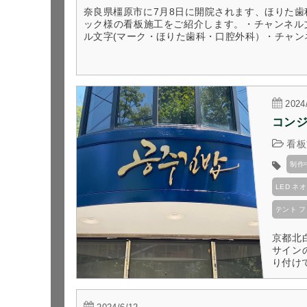
奈良県橿原市に7月8日に開院されます、ほりた
ック様の看板施工をご紹介します。・チャンネル
ル文字(マーク・ほりた歯科・口腔外科）・チャンネル
2024
コンジ
看板
制作
LED 
テント 
京都北
サイン
り付けて