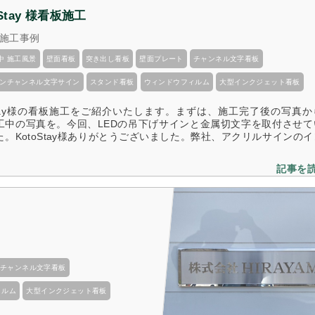
 Stay 様看板施工
施工事例
中 施工風景
壁面看板
突き出し看板
壁面プレート
チャンネル文字看板
ネオンチャンネル文字サイン
スタンド看板
ウィンドウフィルム
大型インクジェット看板
oStay様の看板施工をご紹介いたします。まずは、施工完了後の写真
工中の写真を。今回、LEDの吊下げサインと金属切文字を取付させて
た。KotoStay様ありがとうございました。弊社、アクリルサインの
記事を
チャンネル文字看板
ィルム
大型インクジェット看板