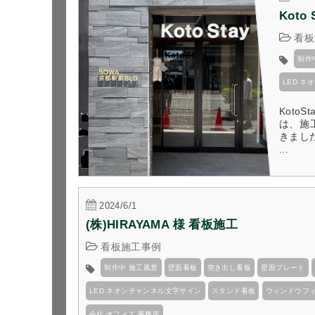
Koto
看板
制作
LED 
Kot
は、施
きまし
...
2024/6/1
(株)HIRAYAMA 様 看板施工
看板施工事例
制作中 施工風景
壁面看板
突き出し看板
壁面プレート
LED ネオンチャンネル文字サイン
スタンド看板
ウィンドウフ
会社 オフィス 事務所