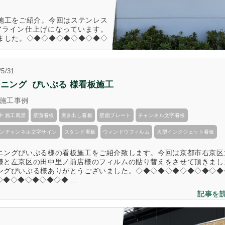
看板施工をご紹介。今回はステンレス
アライン仕上げになっています。
ざいました。◇◆◇◆◇◆◇◆◇◆◇
記事を読む
/5/31
ニング  ぴいぷる 様看板施工
施工事例
中 施工風景
壁面看板
突き出し看板
壁面プレート
チャンネル文字看板
ネオンチャンネル文字サイン
スタンド看板
ウィンドウフィルム
大型インクジェット看板
ニングぴいぷる様の看板施工をご紹介致します。今回は京都市右京区
様と左京区の田中里ノ前店様のフィルムの貼り替えをさせて頂きまし
ングぴいぷる様ありがとうございました。◇◆◇◆◇◆◇◆◇◆◇◆
◆◇◆◇◆◇◆◇◆ ...
記事を