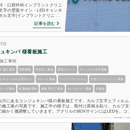
歯科・口腔外科インプラントクリニ
のじりホールさま 建植看板設置
かい鍼灸整骨院 様 
文字の壁面サイン・LEDチャンネ
2017/7/2
2018/10/5
文字(インプラントクリニ ...
記事を読む
/7/2
ュキンパ 様看板施工
施工事例
中 施工風景
壁面看板
突き出し看板
壁面プレート
チャンネル文字看板
ネオンチャンネル文字サイン
スタンド看板
ウィンドウフィルム
大型インクジェット看板
フラッグ看板
金属銘板看板
建植 野立て看板
ポールサイン看板
木看板
白川にあるコンジュキンパ様の看板施工です。カルプ文字とフィルム、
の施工後の写真です。施工中の様子は…取付け原稿を貼り、カルプ文
細かく微調整していきます。アクリルのBOXサインにはLEDを。コ ..
記事を