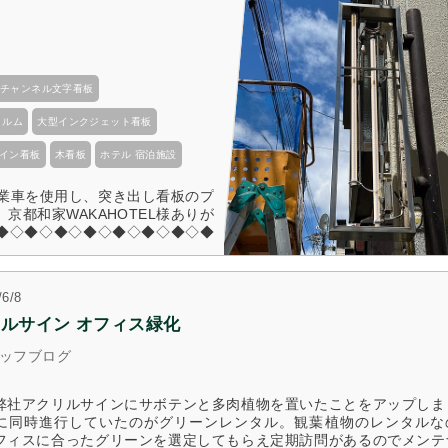
チャンネル文字看板
ィルム
大型インクジェット看板
イン看板
木看板
ホテル 宿泊施設
作業車を使用し、突き出し看板のプ
京都和家WAKAHOTEL様ありが
◆◇◆◇◆◇◆◇◆◇◆◇◆◇◆
記事を読む
/6/8
ルサイン オフィス緑化
ッフブログ
弊社アクリルサインにサボテンと多肉植物を置いたことをアップしま
に同時進行していたのがグリーンレンタル。観葉植物のレンタルな
フィスに合ったグリーンを選定してもらえ定期訪問があるのでメンテ