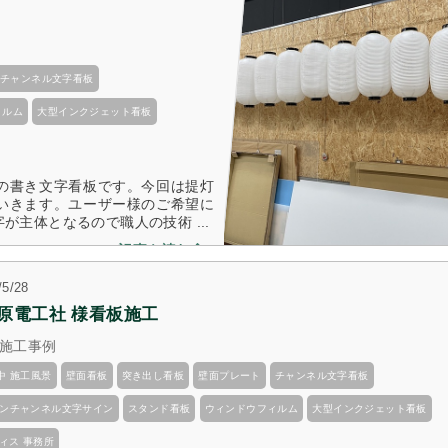
チャンネル文字看板
ィルム
大型インクジェット看板
の書き文字看板です。今回は提灯
いきます。ユーザー様のご希望に
主体となるので職人の技術 ...
記事を読む
/5/28
井原電工社 様看板施工
施工事例
中 施工風景
壁面看板
突き出し看板
壁面プレート
チャンネル文字看板
ネオンチャンネル文字サイン
スタンド看板
ウィンドウフィルム
大型インクジェット看板
ィス 事務所