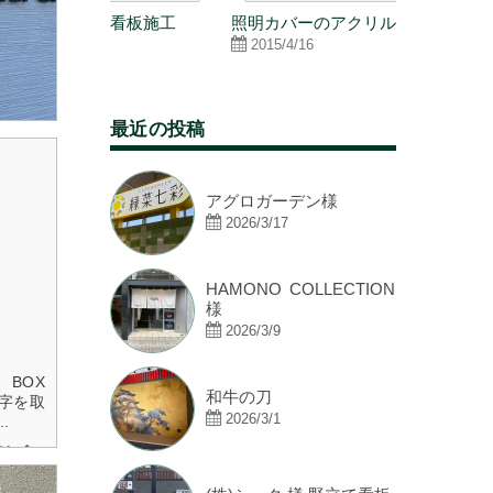
看板施工
照明カバーのアクリル板
松井アーキ
②
2015/4/16
2020/10/2
最近の投稿
アグロガーデン様
2026/3/17
HAMONO COLLECTION
様
2026/3/9
BOX
和牛の刀
字を取
2026/3/1
.
読む