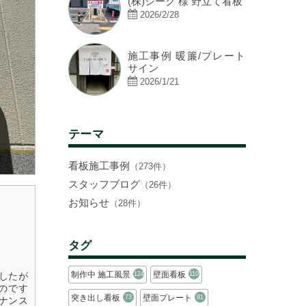
(株)シーク 様 野立て看板
2026/2/28
施工事例 暖簾/プレート
サイン
2026/1/21
テーマ
看板施工事例
（273件）
スタッフブログ
（26件）
お知らせ
（28件）
タグ
制作中 施工風景
壁面看板
124
110
したが
のです
突き出し看板
壁面プレート
73
81
ナンス