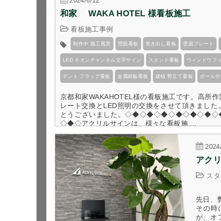
2024/6/12
和家 　WAKA HOTEL 様看板施工
看板施工事例
制作中 施工風景
壁面看板
突き出し看板
壁面プレート
LED ネオンチャンネル文字サイン
スタンド看板
ウィンドウフ
テント フラッグ看板
金属銘板看板
建植 野立て看板
ポールサ
京都和家WAKAHOTEL様の看板施工です。高所
レート交換とLED照明の交換をさせて頂きました。
とうございました。◇◆◇◆◇◆◇◆◇◆◇◆◇
◇◆◇アクリルサインは、様々な看板施 ...
2024
アクリ
スタ
先日、
その時
が、オ