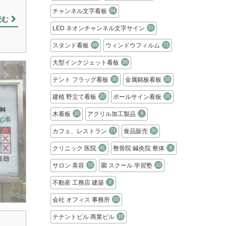
チャンネル文字看板
84
読む
LED ネオンチャンネル文字サイン
81
スタンド看板
ウィンドウフィルム
68
73
大型インクジェット看板
56
テント フラッグ看板
金属銘板看板
30
33
建植 野立て看板
ポールサイン看板
27
20
木看板
アクリル加工製品
20
8
カフェ、レストラン
食品販売
73
20
クリニック 医院
整骨院 鍼灸院 整体
41
8
サロン 美容
園 スクール 学習塾
10
10
不動産 工務店 建築
8
会社 オフィス 事務所
33
テナントビル 商業ビル
18