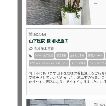
...
2024/6/6
山下医院 様 看板施工
看板施工事例
制作中 施工風景
壁面看板
突き出し看板
壁面プレート
LED ネオンチャンネル文字サイン
スタンド看板
ウィンドウフ
向日市にあります山下医院様の看板施工をご紹介
交換をさせていただきました。施工前の写真がこ
かりやすい表記になり、見やすくなりました。山下医
2024