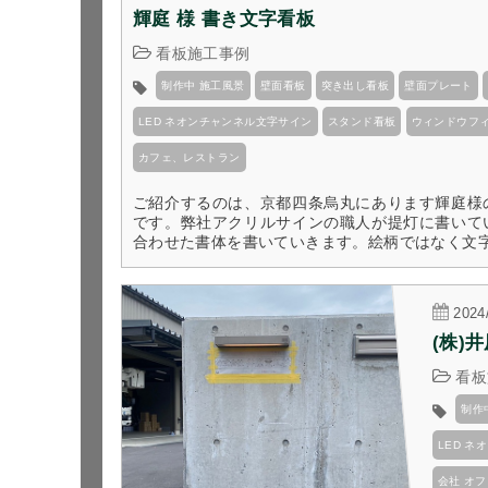
輝庭 様 書き文字看板
看板施工事例
制作中 施工風景
壁面看板
突き出し看板
壁面プレート
LED ネオンチャンネル文字サイン
スタンド看板
ウィンドウフ
カフェ、レストラン
ご紹介するのは、京都四条烏丸にあります輝庭様
です。弊社アクリルサインの職人が提灯に書いて
合わせた書体を書いていきます。絵柄ではなく文字が
2024
(株)
看板
制作
LED 
会社 オフ