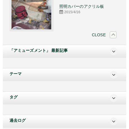
施工
照明カバーのアクリル板
2015/4/16
CLOSE
「アミューズメント」 最新記事
テーマ
タグ
過去ログ