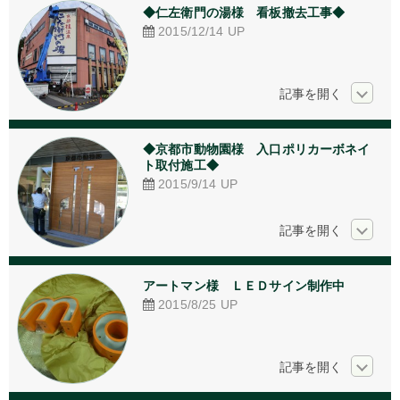
◆仁左衛門の湯様　看板撤去工事◆
2015/12/14
UP
◆京都市動物園様　入口ポリカーボネイ
ト取付施工◆
2015/9/14
UP
アートマン様　ＬＥＤサイン制作中
2015/8/25
UP