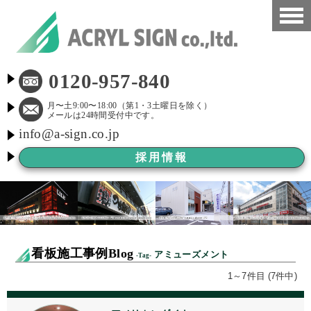
HOME
0120-957-840
看板施工事例
月〜土9:00〜18:00（第1・3土曜日を除く）
メールは24時間受付中です。
info@a-sign.co.jp
会社概要
採用情報
LED看板
看板施工ブログ
よくある質問
看板施工事例Blog
アミューズメント
-Tag-
京都市新景観条例
1～7件目 (7件中)
看板Before After