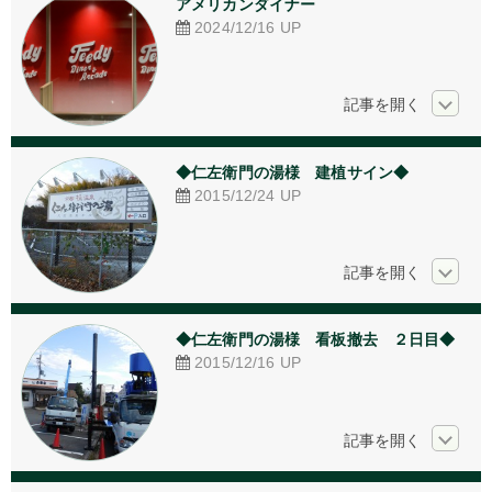
アメリカンダイナー
アクリル加工
2024/12/16
UP
看板デザイン
ご相談からの流れ
お問い合わせ
◆仁左衛門の湯様　建植サイン◆
2015/12/24
UP
採用情報
個人情報保護方針
◆仁左衛門の湯様　看板撤去　２日目◆
2015/12/16
UP