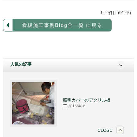
1～9件目 (9件中)
看板施工事例Blog全一覧 に戻る
人気の記事
施工
照明カバーのアクリル板
2015/4/16
CLOSE