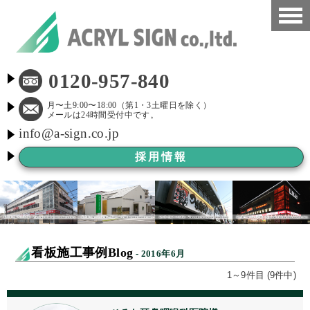
HOME
0120-957-840
看板施工事例
月〜土9:00〜18:00（第1・3土曜日を除く）
メールは24時間受付中です。
info@a-sign.co.jp
会社概要
採用情報
LED看板
看板施工ブログ
よくある質問
看板施工事例Blog
- 2016年6月
京都市新景観条例
1～9件目 (9件中)
看板Before After