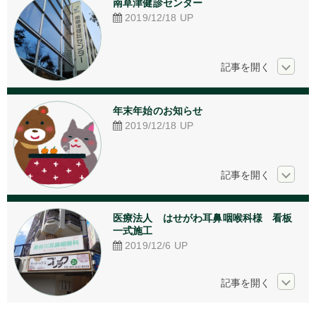
南草津健診センター
アクリル加工
2019/12/18
UP
看板デザイン
ご相談からの流れ
お問い合わせ
年末年始のお知らせ
2019/12/18
UP
採用情報
個人情報保護方針
医療法人　はせがわ耳鼻咽喉科様　看板
一式施工
2019/12/6
UP