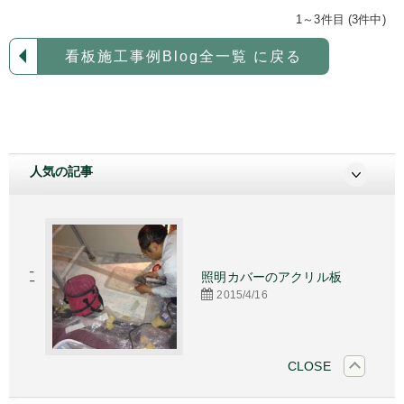
1～3件目 (3件中)
看板施工事例Blog全一覧 に戻る
人気の記事
施工
照明カバーのアクリル板
2015/4/16
CLOSE