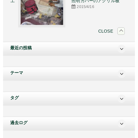
施工
照明カバーのアクリル板
2015/4/16
CLOSE
最近の投稿
テーマ
タグ
過去ログ