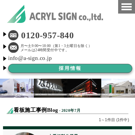
HOME
0120-957-840
看板施工事例
月〜土9:00〜18:00（第1・3土曜日を除く）
メールは24時間受付中です。
info@a-sign.co.jp
会社概要
採用情報
LED看板
看板施工ブログ
よくある質問
看板施工事例Blog
- 2020年7月
京都市新景観条例
1～1件目 (1件中)
看板Before After