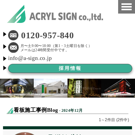
HOME
0120-957-840
看板施工事例
月〜土9:00〜18:00（第1・3土曜日を除く）
メールは24時間受付中です。
info@a-sign.co.jp
会社概要
採用情報
LED看板
看板施工ブログ
よくある質問
看板施工事例Blog
- 2024年12月
京都市新景観条例
1～2件目 (2件中)
看板Before After