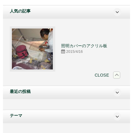
人気の記事
施工
照明カバーのアクリル板
2015/4/16
CLOSE
最近の投稿
テーマ