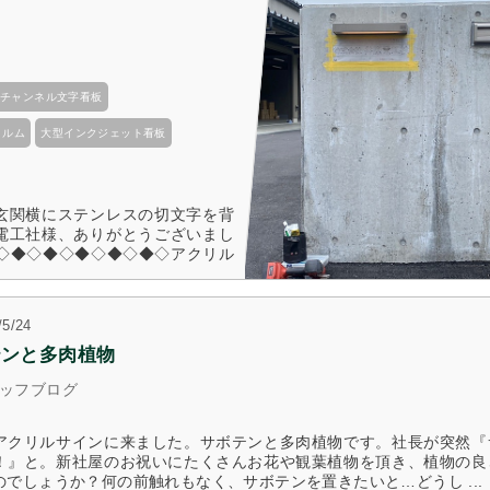
チャンネル文字看板
ィルム
大型インクジェット看板
と玄関横にステンレスの切文字を背
原電工社様、ありがとうございまし
◇◆◇◆◇◆◇◆◇◆◇アクリル
記事を読む
/5/24
テンと多肉植物
ッフブログ
アクリルサインに来ました。サボテンと多肉植物です。社長が突然『
！』と。新社屋のお祝いにたくさんお花や観葉植物を頂き、植物の良
のでしょうか？何の前触れもなく、サボテンを置きたいと…どうし ...