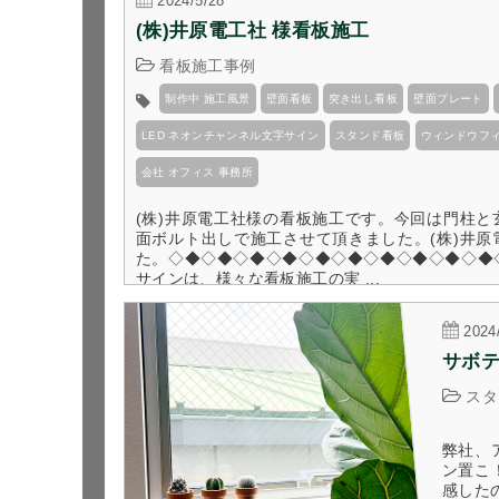
2024/5/28
(株)井原電工社 様看板施工
看板施工事例
制作中 施工風景
壁面看板
突き出し看板
壁面プレート
LED ネオンチャンネル文字サイン
スタンド看板
ウィンドウフ
会社 オフィス 事務所
(株)井原電工社様の看板施工です。今回は門柱
面ボルト出しで施工させて頂きました。(株)井
た。◇◆◇◆◇◆◇◆◇◆◇◆◇◆◇◆◇◆◇◆
サインは、様々な看板施工の実 ...
2024
サボ
スタ
弊社、
ン置こ
感した