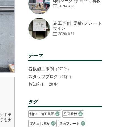
(株)シーク 様 野立て看板
2026/2/28
施工事例 暖簾/プレート
サイン
2026/1/21
テーマ
看板施工事例
（273件）
スタッフブログ
（26件）
お知らせ
（28件）
タグ
制作中 施工風景
壁面看板
124
110
サボテ
さを実
突き出し看板
壁面プレート
73
81