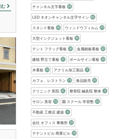
読む
チャンネル文字看板
84
LED ネオンチャンネル文字サイン
81
スタンド看板
ウィンドウフィルム
68
73
大型インクジェット看板
56
テント フラッグ看板
金属銘板看板
30
33
建植 野立て看板
ポールサイン看板
27
20
木看板
アクリル加工製品
20
8
カフェ、レストラン
食品販売
73
20
クリニック 医院
整骨院 鍼灸院 整体
41
8
サロン 美容
園 スクール 学習塾
10
10
不動産 工務店 建築
8
会社 オフィス 事務所
33
テナントビル 商業ビル
18