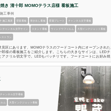
焼き 清十郎 MOMOテラス店様 看板施工
施工事例
中 施工風景
壁面看板
突き出し看板
壁面プレート
チャンネル文字看板
ネオンチャンネル文字サイン
スタンド看板
ウィンドウフィルム
大型インクジェット看板
レストラン
伏見区にあります、MOMOテラスのフードコート内にオープンされた
十郎様の看板施工をご紹介します。こちらの大きなサインは、LEDチ
とアクリル切文字で。LEDもバッチリです。フードコートにお好み焼
記事を
工
チャンネル文字看板
ィルム
大型インクジェット看板