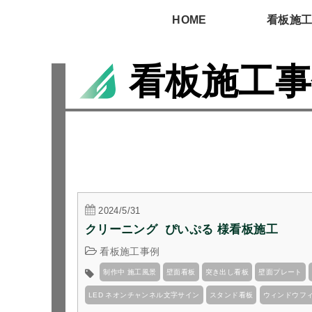
HOME
看板施
看板施工事
2024/5/31
クリーニング  ぴいぷる 様看板施工
看板施工事例
制作中 施工風景
壁面看板
突き出し看板
壁面プレート
LED ネオンチャンネル文字サイン
スタンド看板
ウィンドウフ