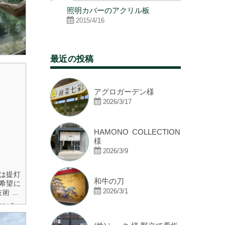
看板施工
照明カバーのアクリル板
松井アーキ
②
2015/4/16
2020/10/2
最近の投稿
アグロガーデン様
2026/3/17
HAMONO COLLECTION
様
2026/3/9
は提灯
和牛の刀
希望に
2026/3/1
...
読む