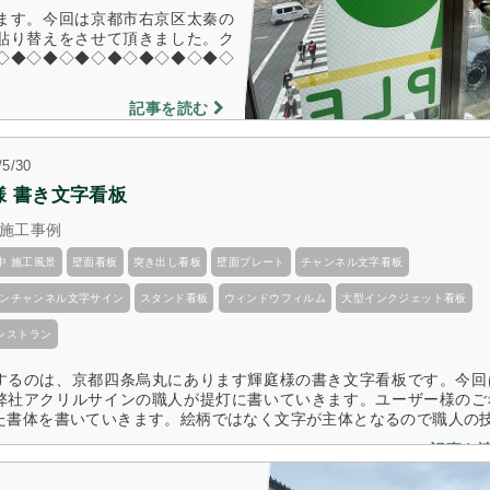
ます。今回は京都市右京区太秦の
のじりホールさま 建植看板設置
かい鍼灸整骨院 様 
貼り替えをさせて頂きました。ク
2017/7/2
2018/10/5
◇◆◇◆◇◆◇◆◇◆◇◆◇◆◇
記事を読む
/5/30
様 書き文字看板
施工事例
中 施工風景
壁面看板
突き出し看板
壁面プレート
チャンネル文字看板
ネオンチャンネル文字サイン
スタンド看板
ウィンドウフィルム
大型インクジェット看板
レストラン
するのは、京都四条烏丸にあります輝庭様の書き文字看板です。今回
弊社アクリルサインの職人が提灯に書いていきます。ユーザー様のご
た書体を書いていきます。絵柄ではなく文字が主体となるので職人の技術 
記事を