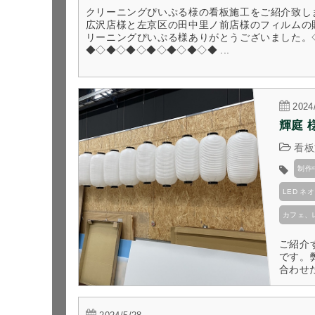
クリーニングぴいぷる様の看板施工をご紹介致し
広沢店様と左京区の田中里ノ前店様のフィルムの
リーニングぴいぷる様ありがとうございました。
◆◇◆◇◆◇◆◇◆◇◆◇◆ ...
2024
輝庭 
看板
制作
LED 
カフェ、
ご紹介
です。
合わせ