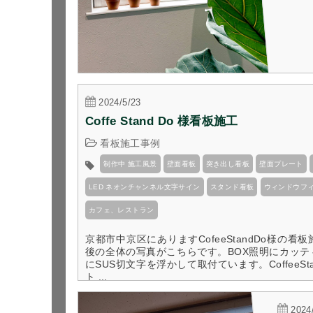
2024/5/23
Coffe Stand Do 様看板施工
看板施工事例
制作中 施工風景
壁面看板
突き出し看板
壁面プレート
LED ネオンチャンネル文字サイン
スタンド看板
ウィンドウフ
カフェ、レストラン
京都市中京区にありますCofeeStandDo様の
後の全体の写真がこちらです。BOX照明にカッ
にSUS切文字を浮かして取付ています。CoffeeS
ト ...
2024