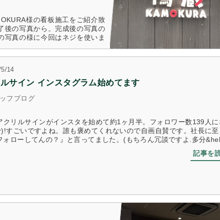
MOKURA様の看板施工をご紹介致
了後の写真から。完成後の写真の
の写真の様に今回はネジを使いま
記事を読む
/5/14
ルサイン インスタグラム始めてます
ッフブログ
アクリルサインがインスタを始めて約1ヶ月半。フォロワー数139人に
(^^)!すごいですよね。誰も褒めてくれないので自画自賛です。社長に
ォローしてんの？』と言ってました。(もちろん冗談ですよ.多分&hel .
記事を