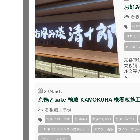
お好み
看板
制作
LED 
カフェ、
京都市
焼き清
ル文字
ん ...
2024/5/17
京鴨とsake 鴨蔵 KAMOKURA 様看板施
看板施工事例
制作中 施工風景
壁面看板
突き出し看板
壁面プレート
LED ネオンチャンネル文字サイン
スタンド看板
ウィンドウフ
カフェ、レストラン