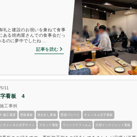
御礼と建設のお祝いを兼ねて食事
にある焼肉屋さんでの食事会だっ
るのに夢中でしたね ...
記事を読む
/5/11
字看板　4
施工事例
中 施工風景
壁面看板
突き出し看板
壁面プレート
チャンネル文字看板
ネオンチャンネル文字サイン
スタンド看板
ウィンドウフィルム
大型インクジェット看板