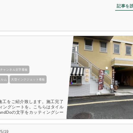
記事を
チャンネル文字看板
ィルム
大型インクジェット看板
看板施工をご紹介致します。施工完了
ティングシートを。こちらはタイル
tandDoの文字をカッティングシー
記事を読む
/5/19