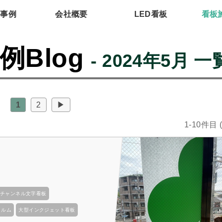
工事例
会社概要
LED看板
看板
例Blog
- 2024年5月 一
1
2
▶
1-10件目 
チャンネル文字看板
ィルム
大型インクジェット看板