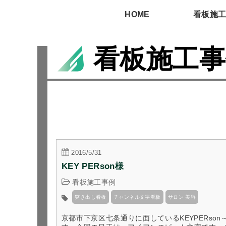
HOME
看板施
看板施工事
2016/5/31
KEY PERson様
看板施工事例
突き出し看板
チャンネル文字看板
サロン 美容
京都市下京区七条通りに面しているKEYPERson