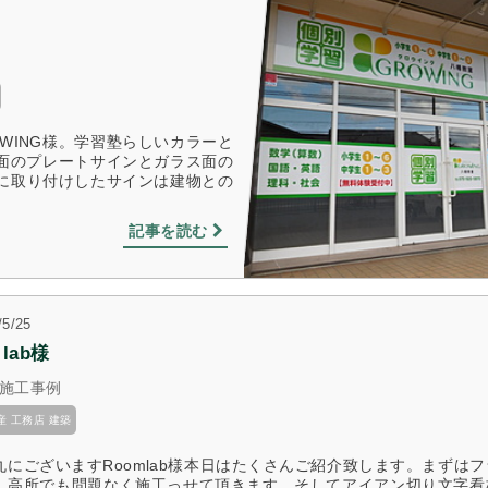
WING様。学習塾らしいカラーと
面のプレートサインとガラス面の
いに取り付けしたサインは建物との
記事を読む
/5/25
 lab様
施工事例
産 工務店 建築
丸にございますRoomlab様本日はたくさんご紹介致します。まずは
。高所でも問題なく施工っせて頂きます。そしてアイアン切り文字看