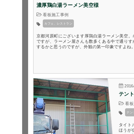
濃厚鶏白湯ラーメン美空様
看板施工事例
カフェ、レストラン
京都河原町にございます厚鶏白湯ラーメン美空。
ですが、ラーメン屋さんも数多くある中で通りす
するかと思うのですが、外観の第一印象ですよね。３
2016
テン
看板
テン
タイト
ほうが