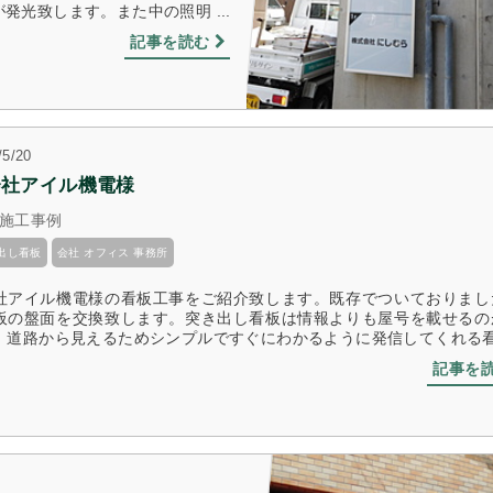
光致します。また中の照明 ...
記事を読む
/5/20
会社アイル機電様
施工事例
出し看板
会社 オフィス 事務所
社アイル機電様の看板工事をご紹介致します。既存でついておりまし
板の盤面を交換致します。突き出し看板は情報よりも屋号を載せるの
。道路から見えるためシンプルですぐにわかるように発信してくれる看板 
記事を