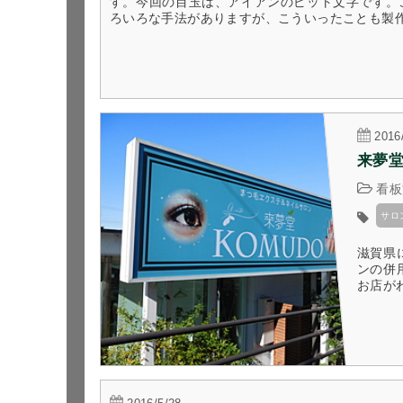
す。​今回の目玉は、アイアンのピット文字です。
ろいろな手法がありますが、こういったことも製作す
2016
来夢
看板
サロ
滋賀県
ンの併
お店が