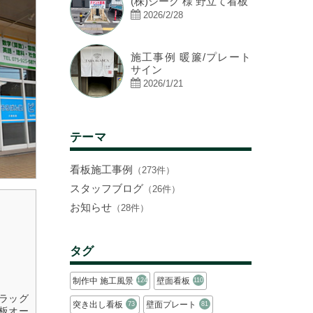
(株)シーク 様 野立て看板
2026/2/28
施工事例 暖簾/プレート
サイン
2026/1/21
テーマ
看板施工事例
（273件）
スタッフブログ
（26件）
お知らせ
（28件）
タグ
制作中 施工風景
壁面看板
124
110
フラッグ
突き出し看板
壁面プレート
73
81
板オー