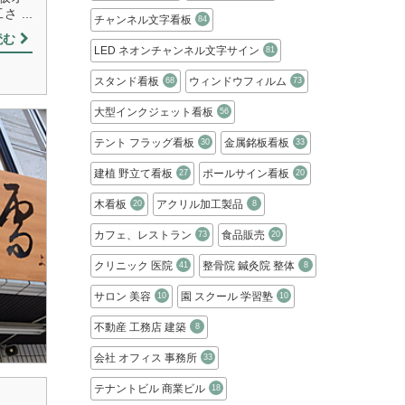
...
チャンネル文字看板
84
読む
LED ネオンチャンネル文字サイン
81
スタンド看板
ウィンドウフィルム
68
73
大型インクジェット看板
56
テント フラッグ看板
金属銘板看板
30
33
建植 野立て看板
ポールサイン看板
27
20
木看板
アクリル加工製品
20
8
カフェ、レストラン
食品販売
73
20
クリニック 医院
整骨院 鍼灸院 整体
41
8
サロン 美容
園 スクール 学習塾
10
10
不動産 工務店 建築
8
会社 オフィス 事務所
33
テナントビル 商業ビル
18