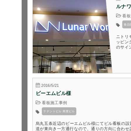
ルナ
看板
食品
ニトリ
ッピン
のサイ
2016/5/21
ビーエムビル様
看板施工事例
テナントビル 商業ビル
烏丸五条近辺のビーエムビル様にてビル看板の設
道が東向き一方通行なので、通りの方向に合わせ