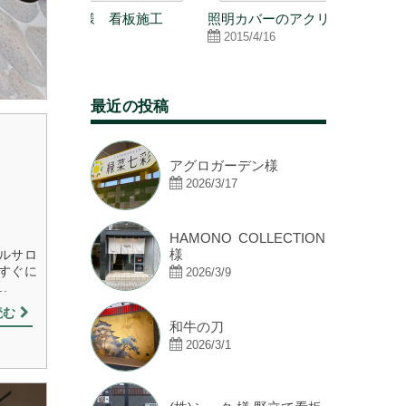
看板施工
照明カバーのアクリル板
松井アーキ
②
2015/4/16
2020/10/2
最近の投稿
アグロガーデン様
2026/3/17
HAMONO COLLECTION
様
ルサロ
すぐに
2026/3/9
.
読む
和牛の刀
2026/3/1