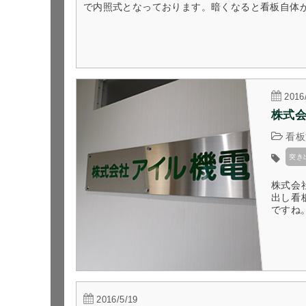
で内照式となっております。暗くなると看板自体が発
2016
株式
看板
突き
株式会
出し看
ですね
2016/5/19