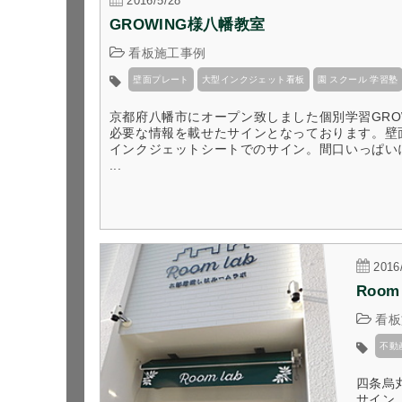
2016/5/28
GROWING様八幡教室
看板施工事例
壁面プレート
大型インクジェット看板
園 スクール 学習塾
京都府八幡市にオープン致しました個別学習GRO
必要な情報を載せたサインとなっております。壁
インクジェットシートでのサイン。​間口いっぱ
...
2016
Room
看板
不動
四条烏
サイン