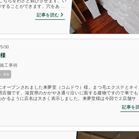
​こちらをわざと錆びさせます。い
のじりホールさま 建植看板設置
かい鍼灸整骨院 様 
ることができます。穴をあ ...
2017/7/2
2018/10/5
記事を読む
/5/30
堂様
施工事例
ン 美容
にオープンされました来夢堂（コムドウ）様。まつ毛エクステとネイ
用店舗です。​滋賀県のかがやき通り沿いに面する建物ですので​車でも
わかるように店名は大きく表示しました。​来夢堂様は今回で２店舗サ ..
記事を