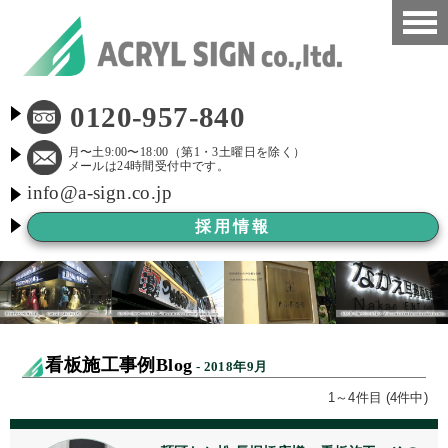
HOME
0120-957-840
看板施工事例
月〜土9:00〜18:00（第1・3土曜日を除く）
メールは24時間受付中です。
info@a-sign.co.jp
会社概要
採用情報
LED看板
看板施工ブログ
よくある質問
看板施工事例Blog
- 2018年9月
京都市新景観条例
1～4件目 (4件中)
看板Before After