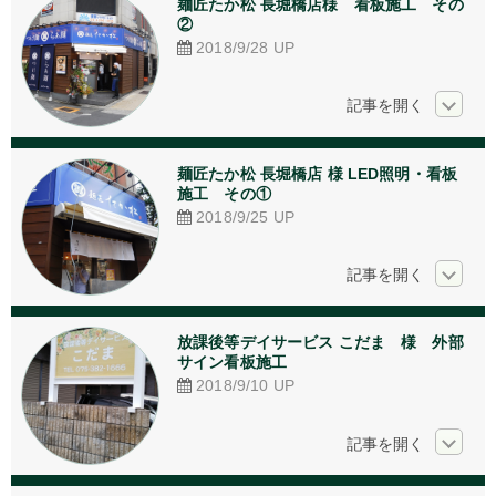
麺匠たか松 長堀橋店様　看板施工　その
アクリル加工
②
2018/9/28
UP
看板デザイン
ご相談からの流れ
お問い合わせ
麺匠たか松 長堀橋店 様 LED照明・看板
施工　その①
採用情報
2018/9/25
UP
個人情報保護方針
放課後等デイサービス こだま　様　外部
サイン看板施工
2018/9/10
UP