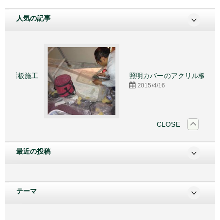
人気の記事
施工
照明カバーのアクリル板
2015/4/16
CLOSE
最近の投稿
テーマ