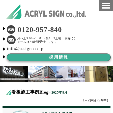
HOME
0120-957-840
看板施工事例
月〜土9:00〜18:00（第1・3土曜日を除く）
メールは24時間受付中です。
info@a-sign.co.jp
会社概要
採用情報
LED看板
看板施工ブログ
よくある質問
看板施工事例Blog
- 2025年8月
京都市新景観条例
1～2件目 (2件中)
看板Before After