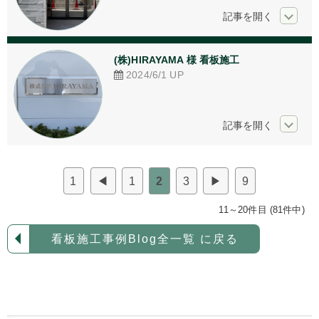
(株)HIRAYAMA 様 看板施工
2024/6/1
UP
1
◀
1
2
3
▶
9
11～20件目 (81件中)
看板施工事例Blog全一覧 に戻る