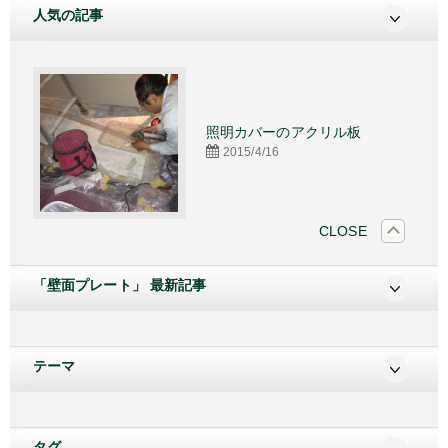
人気の記事
施工
照明カバーのアクリル板
2015/4/16
CLOSE
「壁面プレート」 最新記事
テーマ
タグ