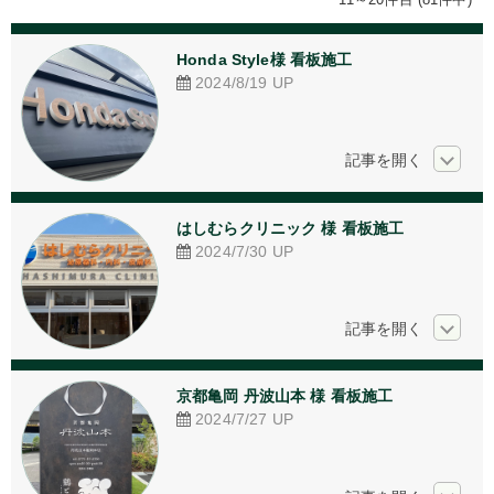
アクリル加工
Honda Style様 看板施工
看板デザイン
2024/8/19
UP
ご相談からの流れ
お問い合わせ
採用情報
はしむらクリニック 様 看板施工
2024/7/30
UP
個人情報保護方針
京都亀岡 丹波山本 様 看板施工
2024/7/27
UP