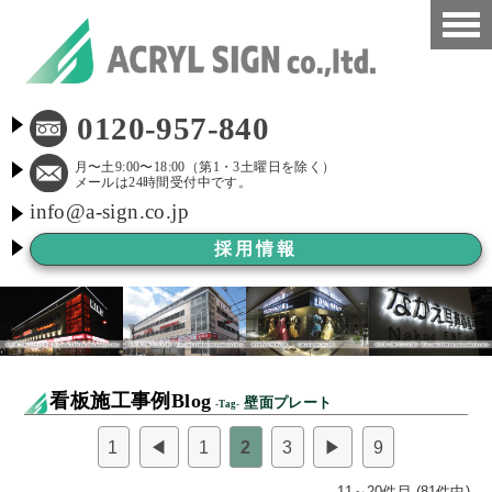
HOME
0120-957-840
看板施工事例
月〜土9:00〜18:00（第1・3土曜日を除く）
メールは24時間受付中です。
info@a-sign.co.jp
会社概要
採用情報
LED看板
看板施工ブログ
よくある質問
看板施工事例Blog
壁面プレート
-Tag-
京都市新景観条例
1
◀
1
2
3
▶
9
看板Before After
11～20件目 (81件中)