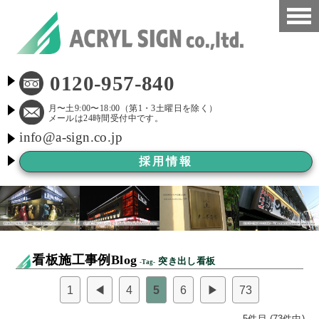
HOME
0120-957-840
看板施工事例
月〜土9:00〜18:00（第1・3土曜日を除く）
メールは24時間受付中です。
info@a-sign.co.jp
会社概要
採用情報
LED看板
看板施工ブログ
よくある質問
看板施工事例Blog
突き出し看板
-Tag-
京都市新景観条例
1
◀
4
5
6
▶
73
看板Before After
5件目 (73件中)