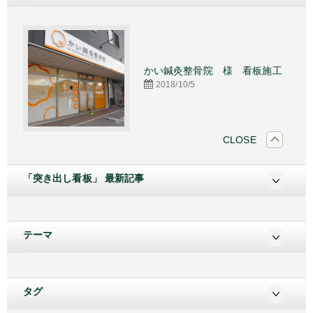
設
かい鍼灸整骨院 様 看板施工
2018/10/5
CLOSE
「突き出し看板」 最新記事
テーマ
タグ