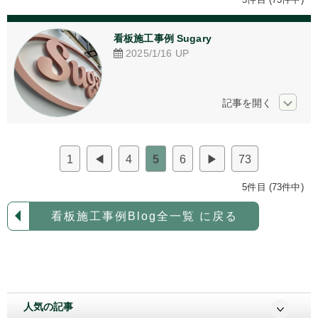
アクリル加工
看板施工事例 Sugary
看板デザイン
2025/1/16
UP
ご相談からの流れ
お問い合わせ
採用情報
1
◀
4
5
6
▶
73
個人情報保護方針
5件目 (73件中)
看板施工事例Blog全一覧 に戻る
人気の記事