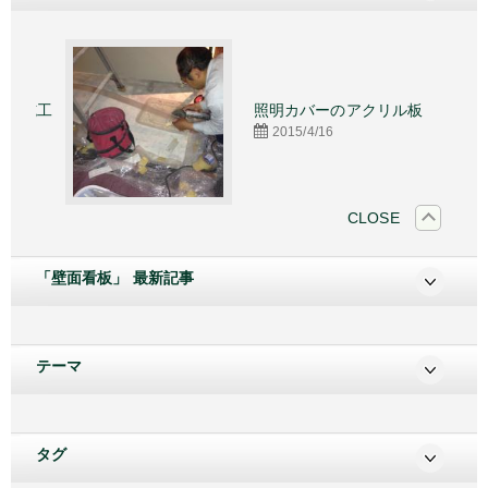
施工
照明カバーのアクリル板
2015/4/16
CLOSE
「壁面看板」 最新記事
テーマ
タグ