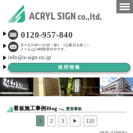
HOME
0120-957-840
看板施工事例
月〜土9:00〜18:00（第1・3土曜日を除く）
メールは24時間受付中です。
info@a-sign.co.jp
会社概要
採用情報
LED看板
看板施工ブログ
よくある質問
看板施工事例Blog
壁面看板
-Tag-
京都市新景観条例
1
2
3
▶
110
看板Before After
1件目 (110件中)