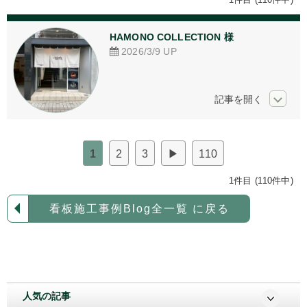
アクリル加工
HAMONO COLLECTION 様
看板デザイン
2026/3/9
UP
ご相談からの流れ
お問い合わせ
採用情報
1
2
3
▶
110
個人情報保護方針
1件目 (110件中)
看板施工事例Blog全一覧 に戻る
人気の記事