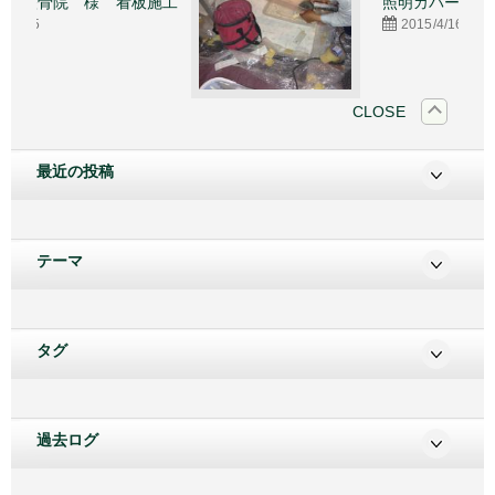
様 看板施工
照明カバーのアクリル板
2015/4/16
CLOSE
最近の投稿
テーマ
タグ
過去ログ