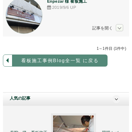
Enpezar 様 看板施工
アクリル加工
2019/9/6
UP
看板デザイン
ご相談からの流れ
お問い合わせ
1～1件目 (1件中)
採用情報
看板施工事例Blog全一覧 に戻る
個人情報保護方針
人気の記事