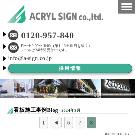
HOME
0120-957-840
看板施工事例
月〜土9:00〜18:00（第1・3土曜日を除く）
メールは24時間受付中です。
info@a-sign.co.jp
会社概要
採用情報
LED看板
看板施工ブログ
よくある質問
看板施工事例Blog
- 2024年3月
京都市新景観条例
1
◀
6
7
8
看板Before After
8件目 (8件中)