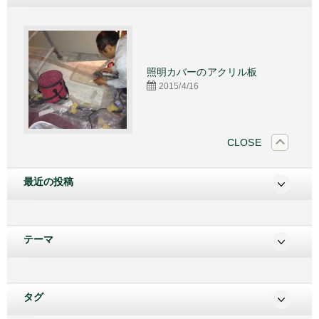
施工
照明カバーのアクリル板
2015/4/16
CLOSE
最近の投稿
テーマ
タグ