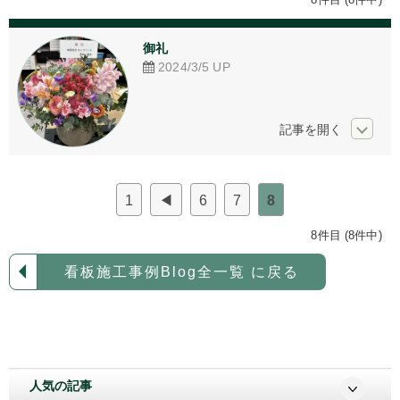
アクリル加工
御礼
看板デザイン
2024/3/5
UP
ご相談からの流れ
お問い合わせ
採用情報
1
◀
6
7
8
個人情報保護方針
8件目 (8件中)
看板施工事例Blog全一覧 に戻る
人気の記事