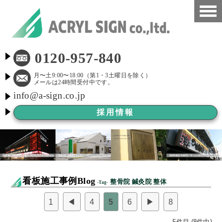
HOME
0120-957-840
看板施工事例
月〜土9:00〜18:00（第1・3土曜日を除く）
メールは24時間受付中です。
info@a-sign.co.jp
会社概要
採用情報
LED看板
看板施工ブログ
よくある質問
看板施工事例Blog
整骨院 鍼灸院 整体
-Tag-
京都市新景観条例
1
◀
4
5
6
▶
8
看板Before After
5件目 (8件中)