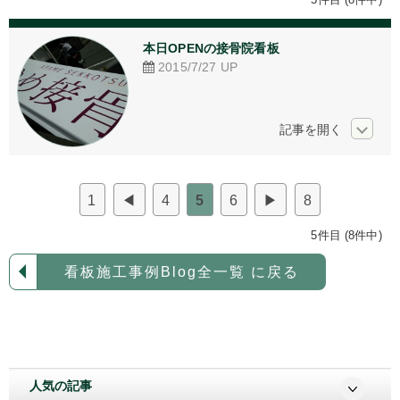
アクリル加工
本日OPENの接骨院看板
看板デザイン
2015/7/27
UP
ご相談からの流れ
お問い合わせ
採用情報
1
◀
4
5
6
▶
8
個人情報保護方針
5件目 (8件中)
看板施工事例Blog全一覧 に戻る
人気の記事