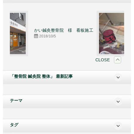
かい鍼灸整骨院 様 看板施工
照明カバ
2018/10/5
2015/4/
CLOSE
「整骨院 鍼灸院 整体」 最新記事
テーマ
タグ