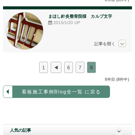
アクリル加工
まほし針灸整骨院様　カルプ文字
看板デザイン
2015/1/20
UP
ご相談からの流れ
お問い合わせ
採用情報
1
◀
6
7
8
個人情報保護方針
8件目 (8件中)
看板施工事例Blog全一覧 に戻る
人気の記事