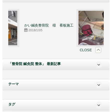
い鍼灸整骨院 様 看板施工
照明カバー
2018/10/5
2015/4/16
CLOSE
「整骨院 鍼灸院 整体」 最新記事
テーマ
タグ