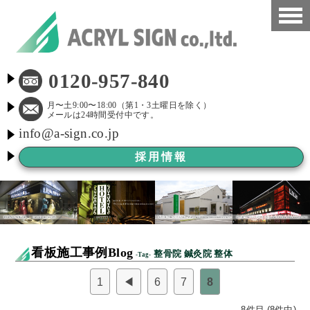
HOME
0120-957-840
看板施工事例
月〜土9:00〜18:00（第1・3土曜日を除く）
メールは24時間受付中です。
info@a-sign.co.jp
会社概要
採用情報
LED看板
看板施工ブログ
よくある質問
看板施工事例Blog
整骨院 鍼灸院 整体
-Tag-
京都市新景観条例
1
◀
6
7
8
看板Before After
8件目 (8件中)