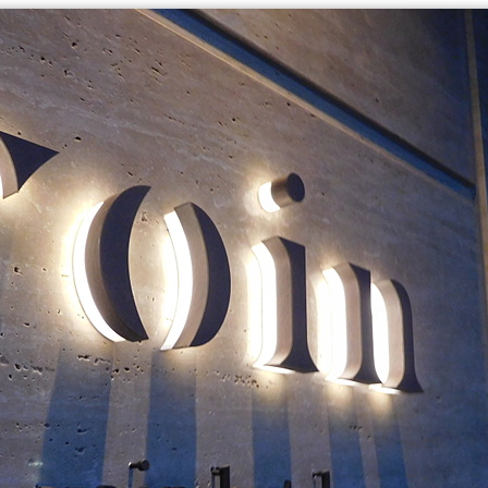
のじりホールさま 建植看板設置
かい鍼灸整骨院 様 
2017/7/2
2018/10/5