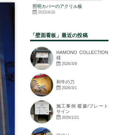
看板施工
照明カバーのアクリル板
松井アーキ
②
2015/4/16
2020/10/2
「壁面看板」最近の投稿
HAMONO COLLECTION
様
2026/3/9
和牛の刀
2026/3/1
施工事例 暖簾/プレート
サイン
2026/1/21