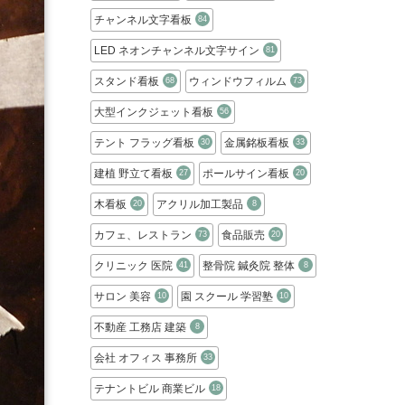
チャンネル文字看板
84
LED ネオンチャンネル文字サイン
81
スタンド看板
ウィンドウフィルム
68
73
大型インクジェット看板
56
テント フラッグ看板
金属銘板看板
30
33
建植 野立て看板
ポールサイン看板
27
20
木看板
アクリル加工製品
20
8
カフェ、レストラン
食品販売
73
20
クリニック 医院
整骨院 鍼灸院 整体
41
8
サロン 美容
園 スクール 学習塾
10
10
不動産 工務店 建築
8
会社 オフィス 事務所
33
テナントビル 商業ビル
18