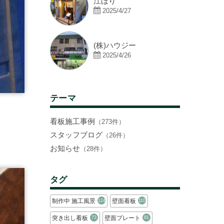
江ほり
2025/4/27
(株)ハウジー
2025/4/26
テーマ
看板施工事例
（273件）
スタッフブログ
（26件）
お知らせ
（28件）
タグ
制作中 施工風景
壁面看板
124
110
突き出し看板
壁面プレート
73
81