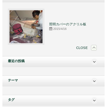
施工
照明カバーのアクリル板
2015/4/16
CLOSE
最近の投稿
テーマ
タグ