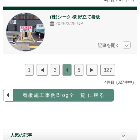
アクリル加工
(株)シーク 様 野立て看板
看板デザイン
2026/2/28
UP
ご相談からの流れ
お問い合わせ
採用情報
1
◀
3
4
5
▶
327
個人情報保護方針
4件目 (327件中)
看板施工事例Blog全一覧 に戻る
人気の記事