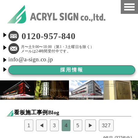
HOME
0120-957-840
看板施工事例
月〜土9:00〜18:00（第1・3土曜日を除く）
メールは24時間受付中です。
info@a-sign.co.jp
会社概要
採用情報
LED看板
看板施工ブログ
よくある質問
看板施工事例Blog
京都市新景観条例
1
◀
3
4
5
▶
327
看板Before After
4件目 (327件中)