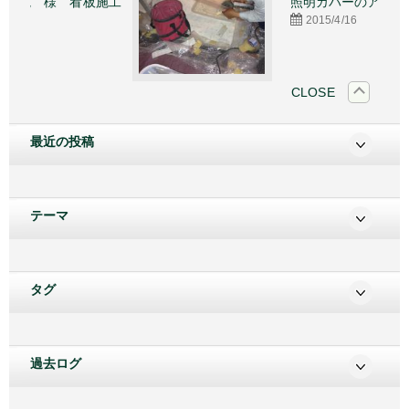
看板施工
照明カバーのアクリル板
2015/4/16
CLOSE
最近の投稿
テーマ
タグ
過去ログ